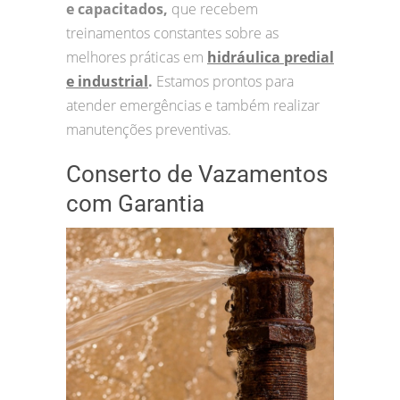
e capacitados,
que recebem
treinamentos constantes sobre as
melhores práticas em
hidráulica predial
e industrial
.
Estamos prontos para
atender emergências e também realizar
manutenções preventivas.
Conserto de Vazamentos
com Garantia