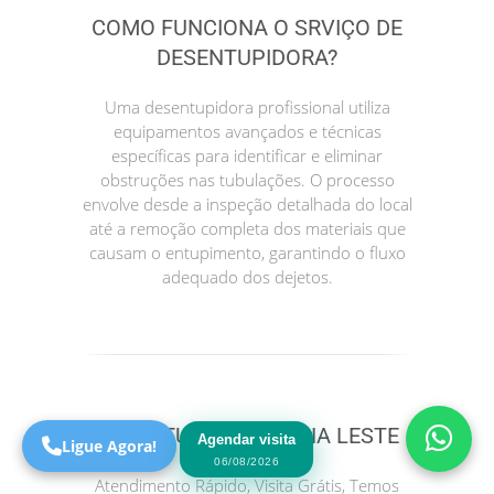
COMO FUNCIONA O SRVIÇO DE
DESENTUPIDORA?
Uma desentupidora profissional utiliza
equipamentos avançados e técnicas
específicas para identificar e eliminar
obstruções nas tubulações. O processo
envolve desde a inspeção detalhada do local
até a remoção completa dos materiais que
causam o entupimento, garantindo o fluxo
Precisa de Ajuda?
adequado dos dejetos.
Online
São Paulo! Precisa de
ajuda?
Online
DESENTUPIDORA ZONA LESTE
Agendar visita
Ligue Agora!
06/08/2026
Atendimento Rápido, Visita Grátis, Temos