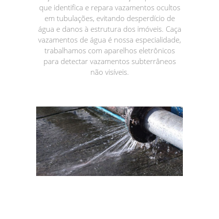
que identifica e repara vazamentos ocultos
em tubulações, evitando desperdício de
água e danos à estrutura dos imóveis. Caça
vazamentos de água é nossa especialidade,
trabalhamos com aparelhos eletrônicos
para detectar vazamentos subterrâneos
não visíveis.