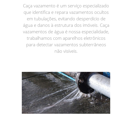
Caça vazamento é um serviço especializado
que identifica e repara vazamentos ocultos
em tubulações, evitando desperdício de
água e danos à estrutura dos imóveis. Caça
vazamentos de água é nossa especialidade,
trabalhamos com aparelhos eletrônicos
para detectar vazamentos subterrâneos
não visíveis.