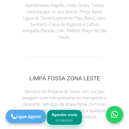
Atendimento Rápido, Visita Grátis, Temos
uma Equipe no seu Bairro. Preço Baixo
Ligue Já. Desentupimento Pias, Ralos, Vaso
Sanitário, Caixa de Esgotos e Calhas
entupida Plantão 24h. Melhor Preço de São
Paulo.
Precisa de Ajuda?
Online
LIMPA FOSSA ZONA LESTE
São Paulo! Precisa de
Serviços de limpeza de fossa com sucção,
ajuda?
lavagem com hidrojateamento transporte e
Online
descarte. Serviços de limpa fossa 24 horas
para atender suas necessidades a qualquer
Agendar visita
Ligue Agora!
momento. Atendimento 24 horas.
07/08/2026