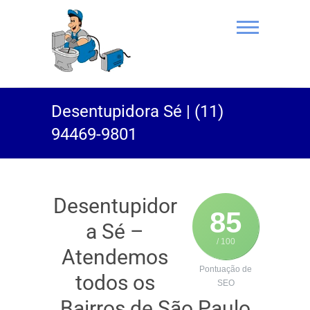
(11) 94469-
Desentupidora Sé | (11)
9801 |
94469-9801
Desentupidor
Rei do Esgoto
Desentupidor
85
a Sé –
/ 100
Atendemos
Pontuação de
todos os
SEO
Bairros de São Paulo