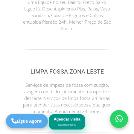
uma Equipe no seu Bairro. Preço Baixo
Ligue Já. Desentupimento Pias, Ralos, Vaso
Sanitário, Caixa de Esgotos e Calhas
entupida Plantão 24h. Melhor Preço de São
Paulo.
LIMPA FOSSA ZONA LESTE
Precisa de Ajuda?
Online
Serviços de limpeza de fossa com sucção,
lavagem com hidrojateamento transporte e
São Paulo! Precisa de
descarte. Serviços de limpa fossa 24 horas
ajuda?
para atender suas necessidades a qualquer
Online
momento. Atendimento 24 horas.
Agendar visita
Ligue Agora!
06/08/2026