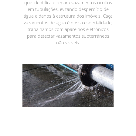
que identifica e repara vazamentos ocultos
em tubulações, evitando desperdício de
água e danos à estrutura dos imóveis. Caça
vazamentos de água é nossa especialidade,
trabalhamos com aparelhos eletrônicos
para detectar vazamentos subterrâneos
não visíveis.