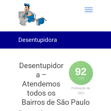
(11) 94469-
Desentupidora
9801 |
Desentupidor
Rei do Esgoto
Desentupidor
92
a –
/ 100
Atendemos
Pontuação de
todos os
SEO
Bairros de São Paulo