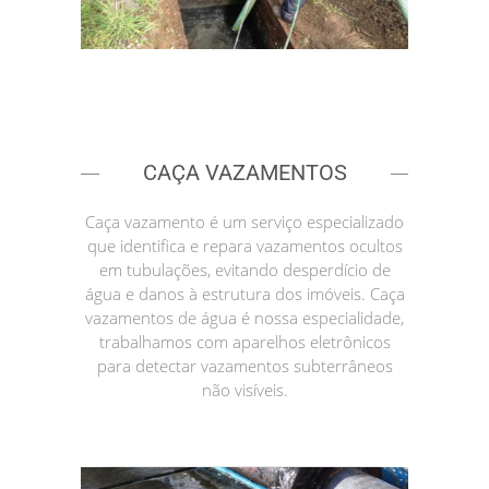
CAÇA VAZAMENTOS
Caça vazamento é um serviço especializado
que identifica e repara vazamentos ocultos
em tubulações, evitando desperdício de
água e danos à estrutura dos imóveis. Caça
vazamentos de água é nossa especialidade,
trabalhamos com aparelhos eletrônicos
para detectar vazamentos subterrâneos
não visíveis.