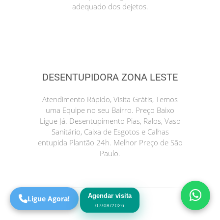
adequado dos dejetos.
DESENTUPIDORA ZONA LESTE
Atendimento Rápido, Visita Grátis, Temos
uma Equipe no seu Bairro. Preço Baixo
Precisa de Ajuda?
Ligue Já. Desentupimento Pias, Ralos, Vaso
Online
Sanitário, Caixa de Esgotos e Calhas
entupida Plantão 24h. Melhor Preço de São
São Paulo! Precisa de
Paulo.
ajuda?
Online
Agendar visita
Ligue Agora!
07/08/2026