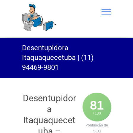
(11) 94469-
Desentupidora
9801 |
Itaquaquecetuba | (11)
Desentupidor
94469-9801
Rei do Esgoto
Desentupidor
81
a
/ 100
Itaquaquecet
Pontuação de
uba –
SEO