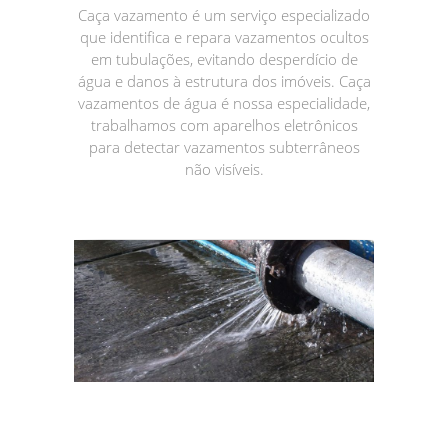
Caça vazamento é um serviço especializado
que identifica e repara vazamentos ocultos
em tubulações, evitando desperdício de
água e danos à estrutura dos imóveis. Caça
vazamentos de água é nossa especialidade,
trabalhamos com aparelhos eletrônicos
para detectar vazamentos subterrâneos
não visíveis.