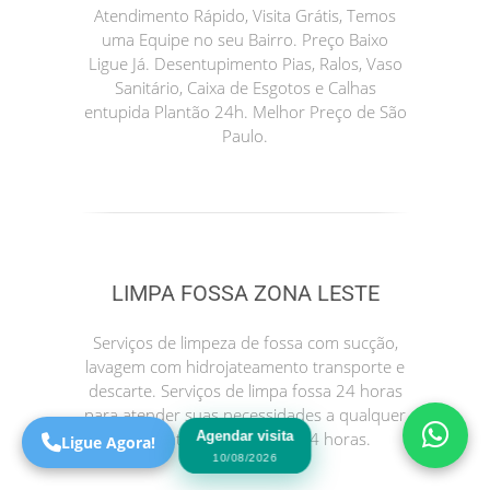
Atendimento Rápido, Visita Grátis, Temos
uma Equipe no seu Bairro. Preço Baixo
Ligue Já. Desentupimento Pias, Ralos, Vaso
Sanitário, Caixa de Esgotos e Calhas
entupida Plantão 24h. Melhor Preço de São
Paulo.
Precisa de Ajuda?
LIMPA FOSSA ZONA LESTE
Online
São Paulo! Precisa de
Serviços de limpeza de fossa com sucção,
ajuda?
lavagem com hidrojateamento transporte e
Online
descarte. Serviços de limpa fossa 24 horas
para atender suas necessidades a qualquer
Agendar visita
momento. Atendimento 24 horas.
Ligue Agora!
10/08/2026