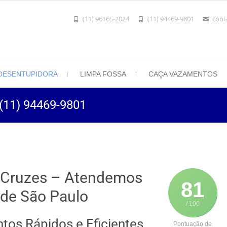
(11) 96165-2024
(11) 94469-9801
cont
801 | Desentupidora Rei do Esgoto
 Paulo
DESENTUPIDORA
LIMPA FOSSA
CAÇA VAZAMENTOS
 (11) 94469-9801
 Cruzes – Atendemos
81
 de São Paulo
/ 100
tos Rápidos e Eficientes
Pontuação de