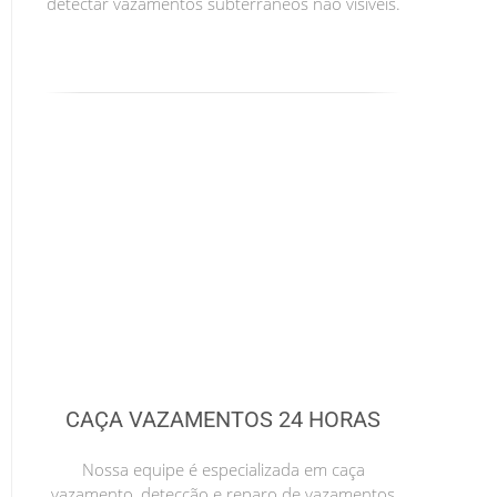
detectar vazamentos subterrâneos não visíveis.
CAÇA VAZAMENTOS 24 HORAS
Nossa equipe é especializada em caça
vazamento, detecção e reparo de vazamentos