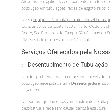
Atuamos com agilidade, equipamentos modernos e p
obstrução em tubulações, redes de esgoto, ralos, c
Nossa
equipe está pronta para atender 24 horas p
todas as zonas da capital (Leste, Norte, Oeste e S
André, São Bernardo do Campo, São Caetano do Sul
diversos bairros do Estado de São Paulo.
Serviços Oferecidos pela Noss
✅ Desentupimento de Tubulação
Um dos problemas mais comuns em imóveis de todo
obstrução necessita de uma
Desentupidora
, iss
alagamentos.
Utilizamos equipamentos como hidrojato de alta pr
desobstruir a rede sem causar danos à estrutura.