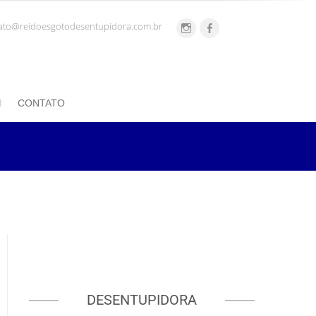
ato@reidoesgotodesentupidora.com.br
CONTATO
DESENTUPIDORA