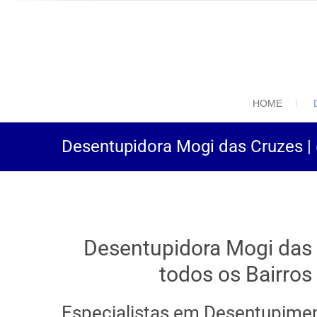
(11) 94469-9
Desentupidora em São
HOME
Desentupidora Mogi das Cruzes |
Desentupidora Mogi das
todos os Bairros
Especialistas em Desentupimen