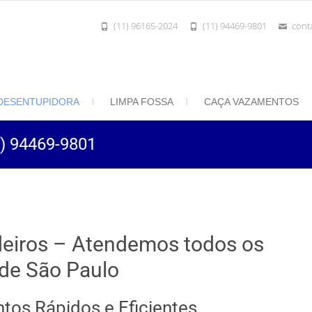
(11) 96165-2024
(11) 94469-9801
cont
801 | Desentupidora Rei do Esgoto
 Paulo
DESENTUPIDORA
LIMPA FOSSA
CAÇA VAZAMENTOS
1) 94469-9801
deiros – Atendemos todos os
 de São Paulo
tos Rápidos e Eficientes