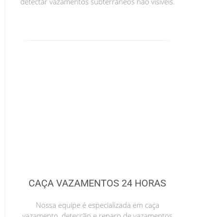
detectar vazamentos subterrâneos não visíveis.
CAÇA VAZAMENTOS 24 HORAS
Nossa equipe é especializada em caça
vazamento, detecção e reparo de vazamentos