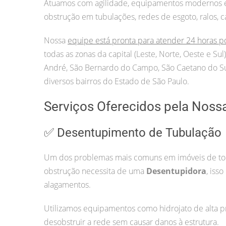
Atuamos com agilidade, equipamentos modernos e p
obstrução em tubulações, redes de esgoto, ralos, c
Nossa
equipe está pronta para atender 24 horas p
todas as zonas da capital (Leste, Norte, Oeste e S
André, São Bernardo do Campo, São Caetano do Sul
diversos bairros do Estado de São Paulo.
Serviços Oferecidos pela Noss
✅ Desentupimento de Tubulação
Um dos problemas mais comuns em imóveis de todo
obstrução necessita de uma
Desentupidora
, iss
alagamentos.
Utilizamos equipamentos como hidrojato de alta pr
desobstruir a rede sem causar danos à estrutura.