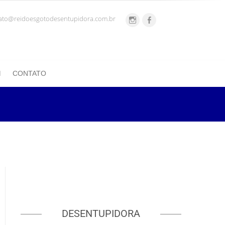
ato@reidoesgotodesentupidora.com.br
CONTATO
DESENTUPIDORA