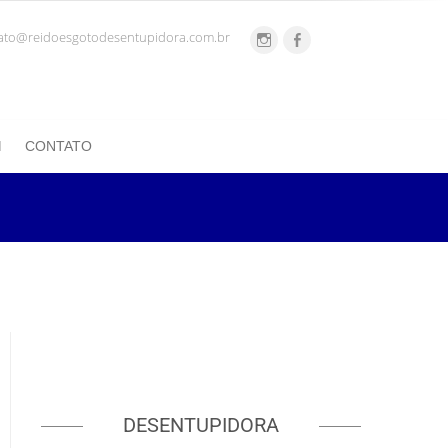
ato@reidoesgotodesentupidora.com.br
CONTATO
DESENTUPIDORA