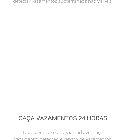
detectar vazamentos subterrâneos não visíveis.
CAÇA VAZAMENTOS 24 HORAS
Nossa equipe é especializada em caça
vazamento, detecção e reparo de vazamentos