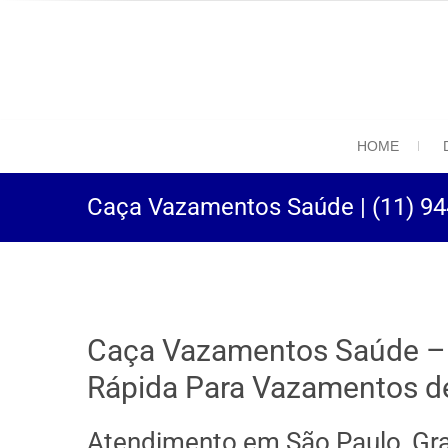
(11) 94469-9
Desentupidora em São
HOME
Caça Vazamentos Saúde | (11) 9
Caça Vazamentos Saúde – 
Rápida Para Vazamentos d
Atendimento em São Paulo, Gr