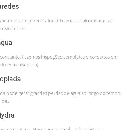
aredes
vazamentos em paredes. Identificamos e solucionamos o
estruturais.
água
constante. Fazemos inspeções completas e consertos em
cimento, alvenaria).
oplada
da pode gerar grandes perdas de água ao longo do tempo.
idez.
Hydra
 mais antigos. Nossa equipe realiza diagnóstico e