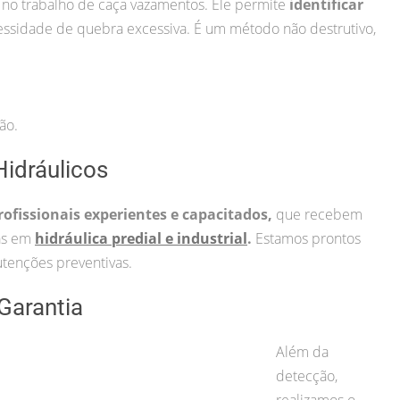
 no trabalho de caça vazamentos. Ele permite
identificar
ssidade de quebra excessiva. É um método não destrutivo,
ão.
idráulicos
rofissionais experientes e capacitados,
que recebem
cas em
hidráulica predial e industrial
.
Estamos prontos
tenções preventivas.
Garantia
Além da
detecção,
realizamos o