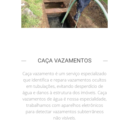
CAÇA VAZAMENTOS
Caça vazamento é um serviço especializado
que identifica e repara vazamentos ocultos
em tubulações, evitando desperdício de
água e danos à estrutura dos imóveis. Caça
vazamentos de água é nossa especialidade,
trabalhamos com aparelhos eletrônicos
para detectar vazamentos subterrâneos
não visíveis.