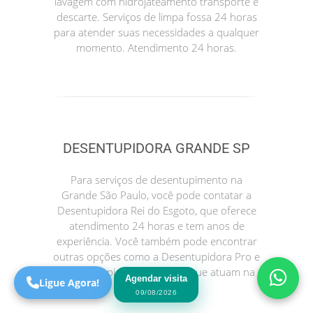
lavagem com hidrojateamento transporte e
descarte. Serviços de limpa fossa 24 horas
para atender suas necessidades a qualquer
momento. Atendimento 24 horas.
DESENTUPIDORA GRANDE SP
Precisa de Ajuda?
Para serviços de desentupimento na
Online
Grande São Paulo, você pode contatar a
Desentupidora Rei do Esgoto, que oferece
São Paulo! Precisa de
atendimento 24 horas e tem anos de
ajuda?
experiência. Você também pode encontrar
Online
outras opções como a Desentupidora Pro e
a Desentupidora no Bairro, que atuam na
Agendar visita
Ligue Agora!
sua região.
09/08/2026