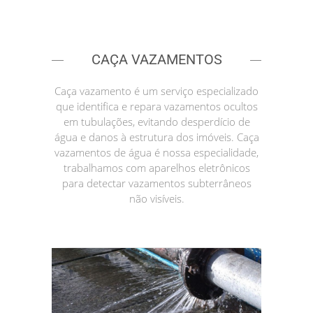
CAÇA VAZAMENTOS
Caça vazamento é um serviço especializado
que identifica e repara vazamentos ocultos
em tubulações, evitando desperdício de
água e danos à estrutura dos imóveis. Caça
vazamentos de água é nossa especialidade,
trabalhamos com aparelhos eletrônicos
para detectar vazamentos subterrâneos
não visíveis.