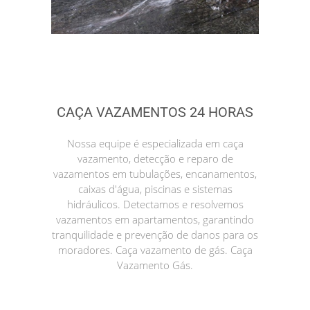
CAÇA VAZAMENTOS 24 HORAS
Nossa equipe é especializada em caça
vazamento, detecção e reparo de
vazamentos em tubulações, encanamentos,
caixas d'água, piscinas e sistemas
hidráulicos. Detectamos e resolvemos
vazamentos em apartamentos, garantindo
tranquilidade e prevenção de danos para os
moradores. Caça vazamento de gás. Caça
Vazamento Gás.