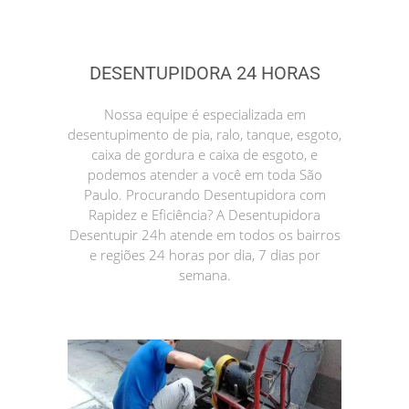
DESENTUPIDORA 24 HORAS
Nossa equipe é especializada em
desentupimento de pia, ralo, tanque, esgoto,
caixa de gordura e caixa de esgoto, e
podemos atender a você em toda São
Paulo. Procurando Desentupidora com
Rapidez e Eficiência? A Desentupidora
Desentupir 24h atende em todos os bairros
e regiões 24 horas por dia, 7 dias por
semana.