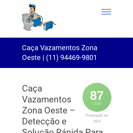
(11) 94469-
Caça Vazamentos Zona
9801 |
Oeste | (11) 94469-9801
Desentupidor
Rei do Esgoto
Caça
87
Vazamentos
/ 100
Zona Oeste –
Pontuação de
Detecção e
SEO
Solução Rápida Para