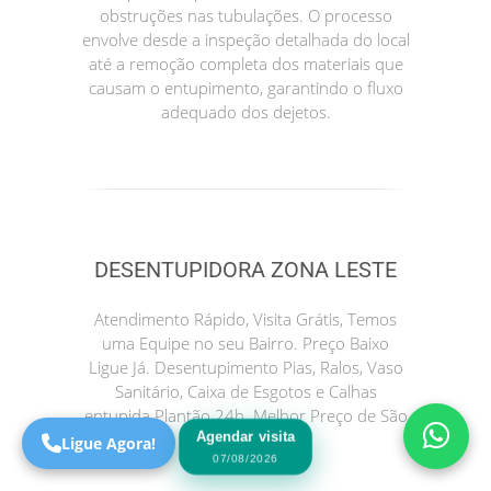
obstruções nas tubulações. O processo
envolve desde a inspeção detalhada do local
até a remoção completa dos materiais que
causam o entupimento, garantindo o fluxo
adequado dos dejetos.
DESENTUPIDORA ZONA LESTE
Precisa de Ajuda?
Online
Atendimento Rápido, Visita Grátis, Temos
São Paulo! Precisa de
uma Equipe no seu Bairro. Preço Baixo
ajuda?
Ligue Já. Desentupimento Pias, Ralos, Vaso
Online
Sanitário, Caixa de Esgotos e Calhas
entupida Plantão 24h. Melhor Preço de São
Agendar visita
Paulo.
Ligue Agora!
07/08/2026