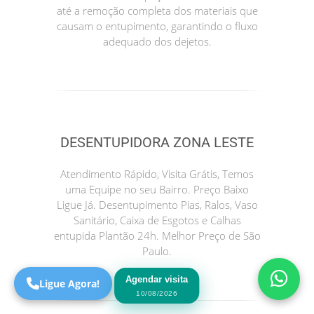
até a remoção completa dos materiais que
causam o entupimento, garantindo o fluxo
adequado dos dejetos.
DESENTUPIDORA ZONA LESTE
Precisa de Ajuda?
Atendimento Rápido, Visita Grátis, Temos
Online
uma Equipe no seu Bairro. Preço Baixo
Ligue Já. Desentupimento Pias, Ralos, Vaso
São Paulo! Precisa de
Sanitário, Caixa de Esgotos e Calhas
ajuda?
entupida Plantão 24h. Melhor Preço de São
Online
Paulo.
Agendar visita
Ligue Agora!
10/08/2026