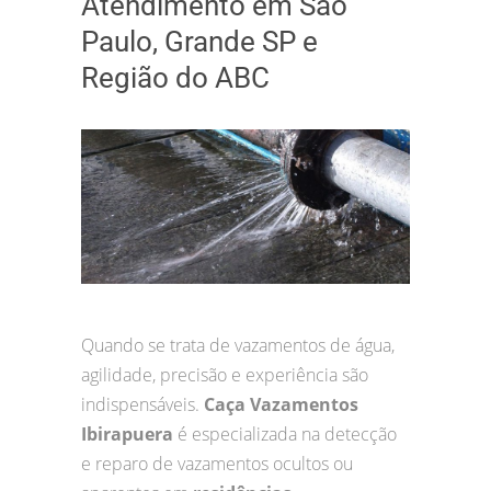
Atendimento em São
Paulo, Grande SP e
Região do ABC
Quando se trata de vazamentos de água,
agilidade, precisão e experiência são
indispensáveis.
Caça Vazamentos
Ibirapuera
é especializada na detecção
e reparo de vazamentos ocultos ou