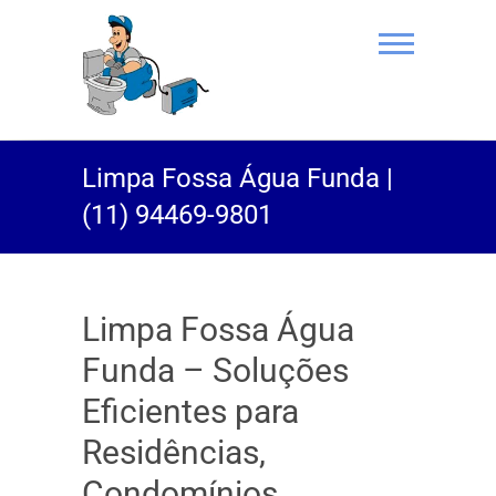
(11) 94469-
Limpa Fossa Água Funda |
9801 |
(11) 94469-9801
Desentupidor
Rei do Esgoto
Limpa Fossa Água
Funda – Soluções
Eficientes para
Residências,
Condomínios,