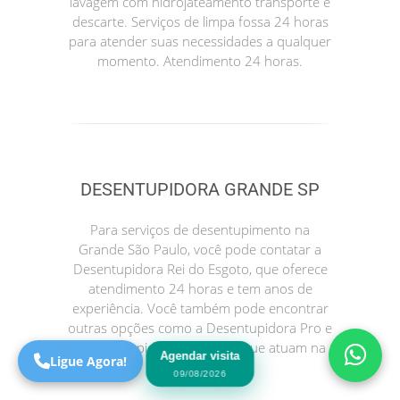
lavagem com hidrojateamento transporte e
descarte. Serviços de limpa fossa 24 horas
para atender suas necessidades a qualquer
momento. Atendimento 24 horas.
DESENTUPIDORA GRANDE SP
Precisa de Ajuda?
Para serviços de desentupimento na
Online
Grande São Paulo, você pode contatar a
Desentupidora Rei do Esgoto, que oferece
São Paulo! Precisa de
atendimento 24 horas e tem anos de
ajuda?
experiência. Você também pode encontrar
Online
outras opções como a Desentupidora Pro e
a Desentupidora no Bairro, que atuam na
Agendar visita
Ligue Agora!
sua região.
09/08/2026