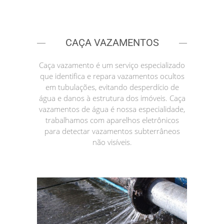
CAÇA VAZAMENTOS
Caça vazamento é um serviço especializado
que identifica e repara vazamentos ocultos
em tubulações, evitando desperdício de
água e danos à estrutura dos imóveis. Caça
vazamentos de água é nossa especialidade,
trabalhamos com aparelhos eletrônicos
para detectar vazamentos subterrâneos
não visíveis.