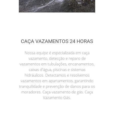
CAÇA VAZAMENTOS 24 HORAS
Nossa equipe é especializada em caça
vazamento, detecção e reparo de
vazamentos em tubulações, encanamentos,
caixas d'água, piscinas e sistemas
hidráulicos. Detectamos e resolvemos
vazamentos em apartamentos, garantindo
tranquilidade e prevenção de danos para os
moradores. Caça vazamento de gás. Caça
Vazamento Gás.