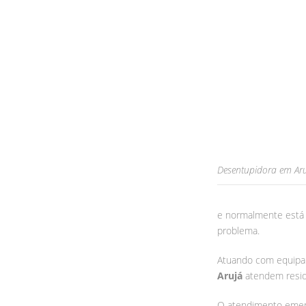
Desentupidora em Ar
e normalmente está r
problema.
Atuando com equipa
Arujá
atendem residê
O atendimento emerg