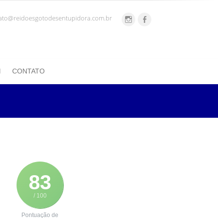
ato@reidoesgotodesentupidora.com.br
CONTATO
83
/ 100
Pontuação de