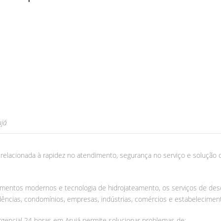
ujá
elacionada à rapidez no atendimento, segurança no serviço e solução de
mentos modernos e tecnologia de hidrojateamento, os serviços de d
ncias, condomínios, empresas, indústrias, comércios e estabeleciment
encial 24 horas em Arujá permite solucionar problemas de: