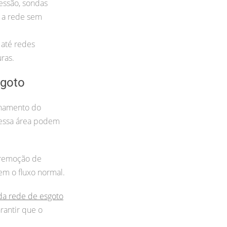
essão, sondas
r a rede sem
até redes
ras.
goto
onamento do
nessa área podem
 remoção de
em o fluxo normal.
da rede de esgoto
rantir que o