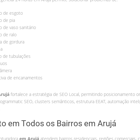
o de esgoto
 de pia
 de vaso sanitário
 de ralo
a de gordura
sa
o de tubulações
duos
câmera
tiva de encanamentos
rujá
fortalece a estratégia de SEO Local, permitindo posicionamento o
ogrammatic SEO, clusters semânticos, estrutura EEAT, automação inteli
.
o em Todos os Bairros em Arujá
entupidora
em Arujá
atendem bairros residenciais, regiões comerciais, 