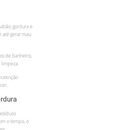
sabão, gordura e
 e até gerar mau
os de banheiro,
e limpeza.
nutenção
cer.
rdura
resíduos
Com o tempo, o
es.