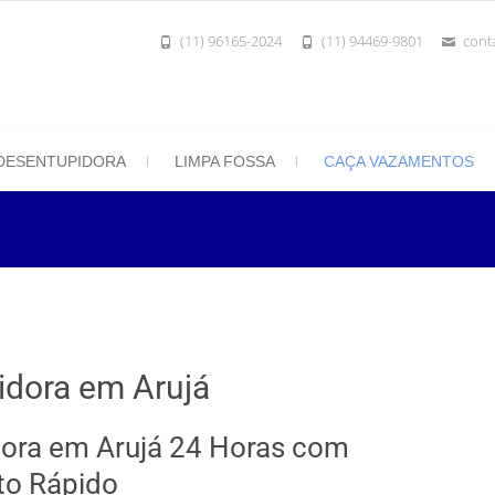
(11) 96165-2024
(11) 94469-9801
cont
801 | Desentupidora Rei do Esgoto
 Paulo
DESENTUPIDORA
LIMPA FOSSA
CAÇA VAZAMENTOS
idora em Arujá
ora em Arujá 24 Horas com
to Rápido