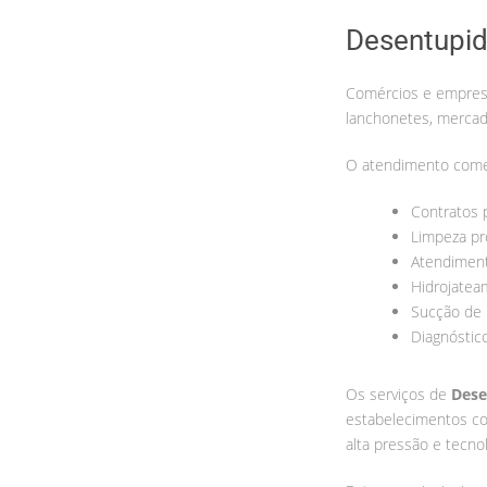
Desentupid
Comércios e empresa
lanchonetes, mercad
O atendimento come
Contratos 
Limpeza p
Atendiment
Hidrojatea
Sucção de 
Diagnóstico
Os serviços de
Dese
estabelecimentos co
alta pressão e tecno