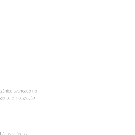
rgânico avançado no
gente e integração
chácaras, áreas