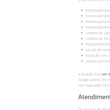
Desentupiment
Desentupimento
Desentupimento
Desentupimento
Limpeza de caix
Limpeza de fos
Hidrojateament
Sucção de resí
Inspeção com 
Limpeza preven
A atuação local
em A
Google através de Pr
com Rank Math SEO
Atendiment
Os serviços de des