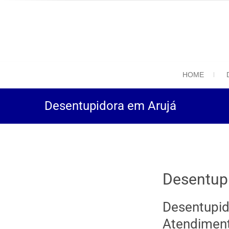
(11) 94469-9
Desentupidora em São
HOME
Desentupidora em Arujá
Desentup
Desentupid
Atendimen