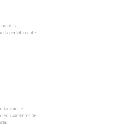
aurantes,
ando perfeitamente.
ondomínios e
ndo equipamentos de
cia.