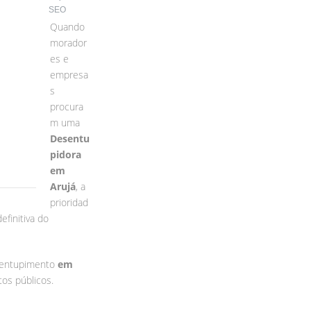
SEO
Quando
morador
es e
empresa
s
procura
m uma
Desentu
pidora
em
Arujá
, a
prioridad
finitiva do
esentupimento
em
os públicos.