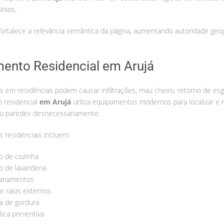
ínios.
fortalece a relevância semântica da página, aumentando autoridade geog
ento Residencial em Arujá
s em residências podem causar infiltrações, mau cheiro, retorno de esg
o residencial
em Arujá
utiliza equipamentos modernos para localizar e
ou paredes desnecessariamente.
s residenciais incluem:
 de cozinha
 de lavanderia
canamentos
e ralos externos
a de gordura
lica preventiva