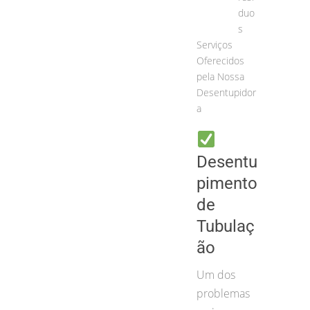
duo
s
Serviços
Oferecidos
pela Nossa
Desentupidor
a
Desentu
pimento
de
Tubulaç
ão
Um dos
problemas