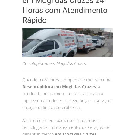
em Mogi das Cruzes 24
Horas com Atendimento
Rápido
Desentupidora em Mogi das Cruzes
Quando moradores e empresas procuram uma
Desentupidora em Mogi das Cruzes
, a
prioridade normalmente está relacionada à
rapidez no atendimento, segurança no serviço e
solução definitiva do problema.
Atuando com equipamentos modernos e
tecnologia de hidrojateamento, os serviços de
desentupimento
em Mogi das Cruzes