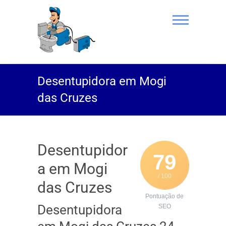
(11) 94469-
Desentupidora em Mogi
9801 |
das Cruzes
Desentupidor
Rei do Esgoto
Desentupidor
79
a em Mogi
/ 100
das Cruzes
Pontuação de
Desentupidora
SEO