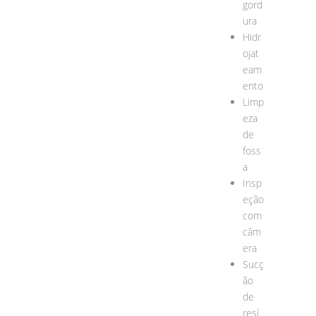
gord
ura
Hidr
ojat
eam
ento
Limp
eza
de
foss
a
Insp
eção
com
câm
era
Sucç
ão
de
resí