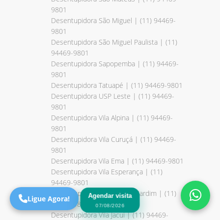
9801
Desentupidora São Miguel | (11) 94469-
9801
Desentupidora São Miguel Paulista | (11)
94469-9801
Desentupidora Sapopemba | (11) 94469-
9801
Desentupidora Tatuapé | (11) 94469-9801
Desentupidora USP Leste | (11) 94469-
9801
Desentupidora Vila Alpina | (11) 94469-
Precisa de Ajuda?
9801
Online
Desentupidora Vila Curuçá | (11) 94469-
9801
São Paulo! Precisa de
Desentupidora Vila Ema | (11) 94469-9801
ajuda?
Desentupidora Vila Esperança | (11)
Online
94469-9801
Desentupidora Vila Gomes Cardim | (11)
Agendar visita
Ligue Agora!
94469-9801
07/08/2026
Desentupidora Vila Jacuí | (11) 94469-