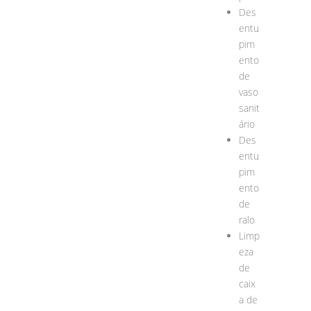
Des
entu
pim
ento
de
vaso
sanit
ário
Des
entu
pim
ento
de
ralo
Limp
eza
de
caix
a de