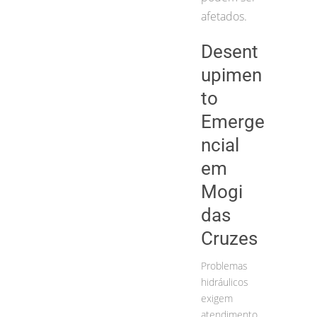
afetados.
Desent
upimen
to
Emerge
ncial
em
Mogi
das
Cruzes
Problemas
hidráulicos
exigem
atendimento