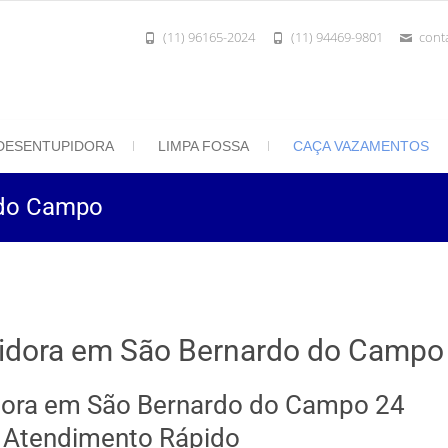
(11) 96165-2024
(11) 94469-9801
cont
801 | Desentupidora Rei do Esgoto
 Paulo
DESENTUPIDORA
LIMPA FOSSA
CAÇA VAZAMENTOS
 do Campo
idora em São Bernardo do Campo
dora em São Bernardo do Campo 24
 Atendimento Rápido