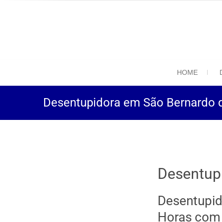
(11) 94469-9
Desentupidora em São
HOME
Desentupidora em São Bernardo
Desentup
Desentupi
Horas com