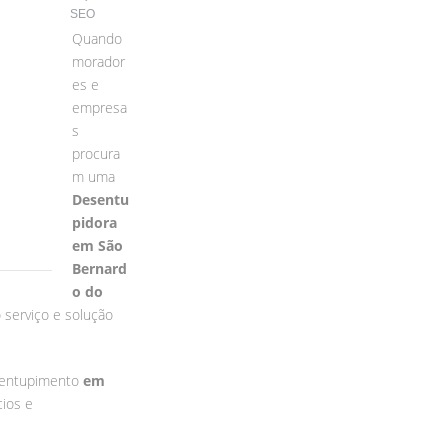
SEO
Quando
morador
es e
empresa
s
procura
m uma
Desentu
pidora
em São
Bernard
o do
 serviço e solução
esentupimento
em
ios e