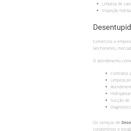
Limpeza de caix
Inspeção hidráu
Desentupid
Comércios e empresa
lanchonetes, mercad
O atendimento come
Contratos 
Limpeza p
Atendiment
Hidrojatea
Sucção de 
Diagnóstico
Os serviços de
Dese
condomínios e estab