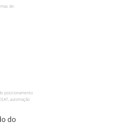
emas de:
ndo posicionamento
 EEAT, automação
do do