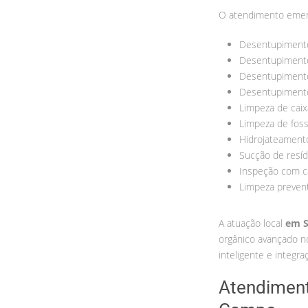
O atendimento emerg
Desentupiment
Desentupimento
Desentupimento
Desentupimento
Limpeza de caix
Limpeza de fos
Hidrojateament
Sucção de resí
Inspeção com 
Limpeza preven
A atuação local
em S
orgânico avançado n
inteligente e integ
Atendiment