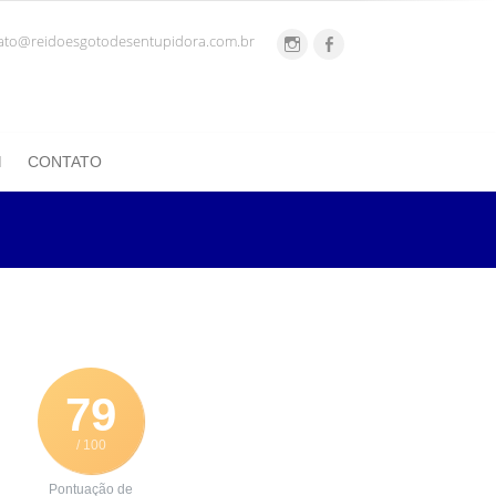
ato@reidoesgotodesentupidora.com.br
CONTATO
79
/ 100
Pontuação de