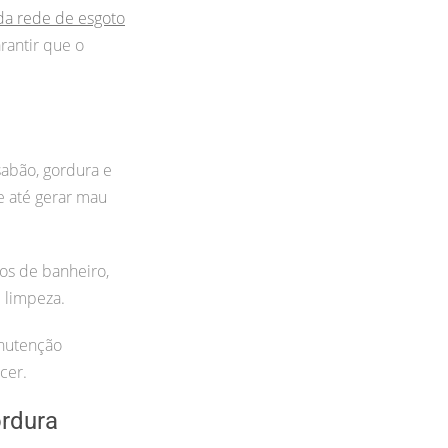
da rede de esgoto
rantir que o
sabão, gordura e
 e até gerar mau
os de banheiro,
e limpeza.
nutenção
cer.
rdura