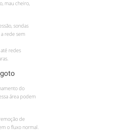
o, mau cheiro,
essão, sondas
r a rede sem
até redes
ras.
goto
onamento do
nessa área podem
 remoção de
em o fluxo normal.