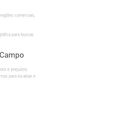
regiões comerciais,
ráfica para buscas
o Campo
oto e prejuízos
os para localizar e