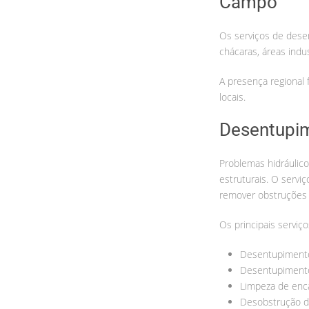
Campo
Os serviços de des
chácaras, áreas indu
A presença regional 
locais.
Desentupim
Problemas hidráulico
estruturais. O serviç
remover obstruções
Os principais serviço
Desentupimento
Desentupimento
Limpeza de en
Desobstrução d