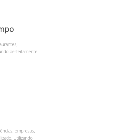
ampo
aurantes,
ando perfeitamente.
ências, empresas,
zado. Utilizando