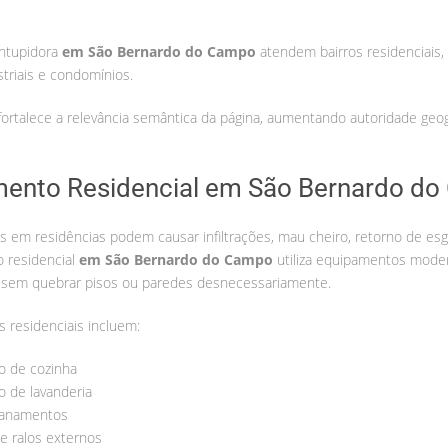
entupidora
em São Bernardo do Campo
atendem bairros residenciais, 
striais e condomínios.
fortalece a relevância semântica da página, aumentando autoridade geog
ento Residencial em São Bernardo d
s em residências podem causar infiltrações, mau cheiro, retorno de esg
o residencial
em São Bernardo do Campo
utiliza equipamentos modern
 sem quebrar pisos ou paredes desnecessariamente.
s residenciais incluem:
 de cozinha
 de lavanderia
canamentos
e ralos externos