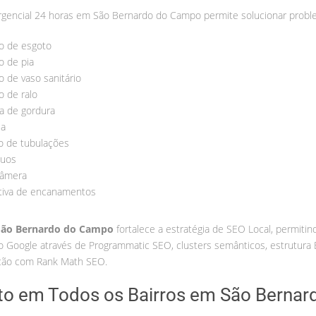
encial 24 horas em São Bernardo do Campo permite solucionar probl
o de esgoto
 de pia
 de vaso sanitário
 de ralo
a de gordura
sa
o de tubulações
duos
câmera
tiva de encanamentos
ão Bernardo do Campo
fortalece a estratégia de SEO Local, permiti
o Google através de Programmatic SEO, clusters semânticos, estrutura
ração com Rank Math SEO.
o em Todos os Bairros em São Bernar