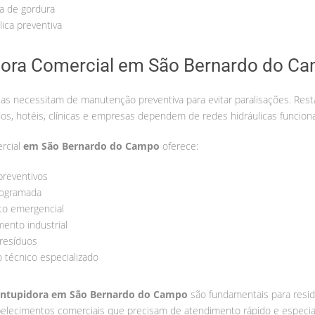
a de gordura
lica preventiva
ora Comercial em São Bernardo do C
s necessitam de manutenção preventiva para evitar paralisações. Rest
os, hotéis, clínicas e empresas dependem de redes hidráulicas funcion
rcial
em São Bernardo do Campo
oferece:
preventivos
rogramada
o emergencial
mento industrial
resíduos
 técnico especializado
ntupidora em São Bernardo do Campo
são fundamentais para resid
elecimentos comerciais que precisam de atendimento rápido e especiali